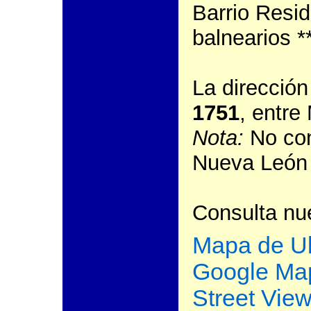
Barrio Reside
balnearios *
La direcció
1751
, entre
Nota:
No con
Nueva León 
Consulta nue
Mapa de U
Google Ma
Street Vie