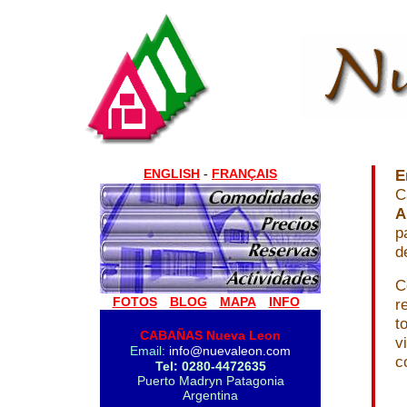
ENGLISH
FRANÇAIS
E
-
C
A
p
d
C
FOTOS
BLOG
MAPA
INFO
r
t
CABAÑAS Nueva Leon
v
Email:
info@nuevaleon.com
c
Tel:
0280-4472635
Puerto Madryn Patagonia
Argentina