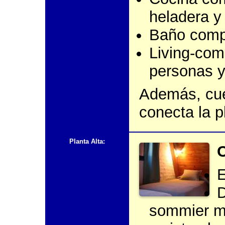
heladera y
Baño comp
Living-com
personas y
Además, cue
conecta la p
Planta Alta:
C
E
D
sommier ma