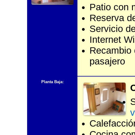
Patio con m
Reserva de
Servicio 
Internet Wi
Recambio d
pasajero
Planta Baja:
C
S
v
Calefacció
Cocina com