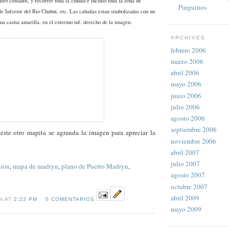
atro costados, y recorrer toda la ciudad e incluso toda la zona de
Pinguinos
le Inferior del Rio Chubut, etc. Las cabañas estan simbolizadas con un
una casita amarilla, en el extremo inf. derecho de la imagen.
ARCHIVES
febrero 2006
marzo 2006
abril 2006
mayo 2006
junio 2006
julio 2006
agosto 2006
septiembre 2006
este otro mapita se agranda la imagen para apreciar la
noviembre 2006
abril 2007
julio 2007
cion
,
mapa de madryn
,
plano de Puerto Madryn
,
agosto 2007
octubre 2007
abril 2009
N AT
2:23 PM
0 COMENTARIOS
mayo 2009