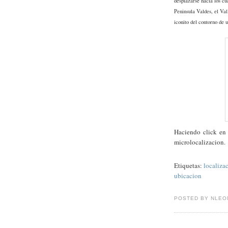
desplazarse hacia los cu
Peninsula Valdes, el Val
iconito del contorno de 
Haciendo click en 
microlocalizacion.
Etiquetas:
localiza
ubicacion
POSTED BY NLEO