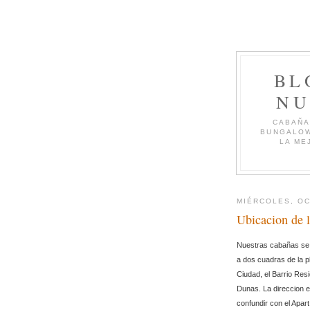
BL
NU
CABAÑA
BUNGALOW
LA ME
MIÉRCOLES, OC
Ubicacion de 
Nuestras cabañas se 
a dos cuadras de la p
Ciudad, el Barrio Resi
Dunas. La direccion 
confundir con el Apar