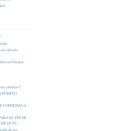
ite
S
riope
con válvula
bañas en Google
ras cabañas!!
N PUERTO
RE COMIENZA A
ARA EL FIN DE
DE OCTU...
egada de los