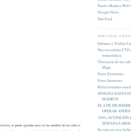
Puerto Madryn Web S
Google News
Site Feed
PREVIOUS POST
Sabanas y Toallas Li
Nuevas estufas CTZ 
termostática
Ubicacion de las ca
Maps
Fotos Exteriores
Fotos Interiores
Refaccionamos nuest
SEMANA SANTA E
MADRYN
EL 4 DE DICIEMB
OPERAR ANDES
100% OCUPACIÓN P
SEMANA LARGO 
eractivo, se puede agrandar para ver los nombres de las calles o
Se vera en vivo la ll