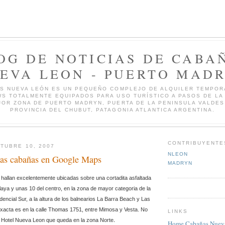
OG DE NOTICIAS DE CABA
EVA LEON - PUERTO MAD
S NUEVA LEÓN ES UN PEQUEÑO COMPLEJO DE ALQUILER TEMPOR
S TOTALMENTE EQUIPADOS PARA USO TURÍSTICO A PASOS DE LA 
JOR ZONA DE PUERTO MADRYN, PUERTA DE LA PENINSULA VALDES
PROVINCIA DEL CHUBUT, PATAGONIA ATLANTICA ARGENTINA.
CONTRIBUYENTE
TUBRE 10, 2007
NLEON
las cabañas en Google Maps
MADRYN
hallan excelentemente ubicadas sobre una cortadita asfaltada
laya y unas 10 del centro, en la zona de mayor categoria de la
dencial Sur, a la altura de los balnearios La Barra Beach y Las
exacta es en la calle Thomas 1751, entre Mimosa y Vesta. No
LINKS
.
t Hotel Nueva Leon que queda en la zona Norte
Home Cabañas Nuev